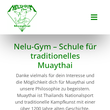
Skip
to
content
Toggl
Navig
Home
Nelu-Gym – Schule für
traditionelles
Philsosophie
Muaythai
Entstehung
Danke vielmals für dein Interesse und
die Möglichkeit dich für Muaythai und
Schulleiter
unsere Philosophie zu begeistern.
Muaythai ist Thailands Nationalsport
Trainingszeiten
und traditionelle Kampfkunst mit einer
über 1200 Jahre alten Geschichte.