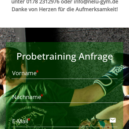
unter 0178 2312976 oder info@nelu-gym.de
Danke von Herzen für die Aufmerksamkeit!
Probetraining Anfrage
Vorname
Nachname
email
E-Mail